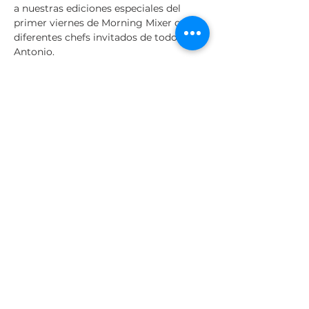
a nuestras ediciones especiales del 
primer viernes de Morning Mixer con 
diferentes chefs invitados de todo San 
Antonio.
¡Nos vemos brillante y temprano!
Este evento es gratis y abierto al 
publico. En caso de lluvia, Morning 
Mixer se llevará a cabo adentro.
Share This Event
Nuestro equipo
Nuestros clientes
Contáctenos