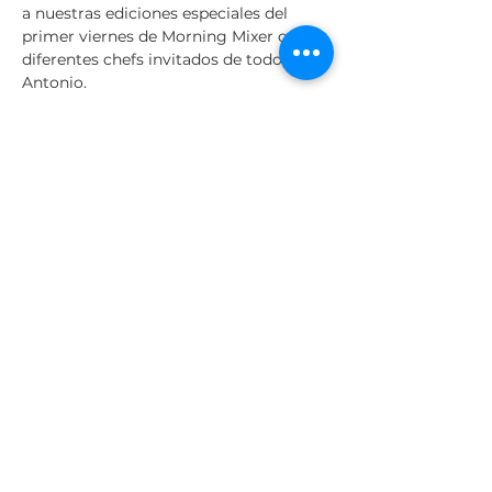
a nuestras ediciones especiales del 
primer viernes de Morning Mixer con 
diferentes chefs invitados de todo San 
Antonio.
¡Nos vemos brillante y temprano!
Este evento es gratis y abierto al 
publico. En caso de lluvia, Morning 
Mixer se llevará a cabo adentro.
Share This Event
Nuestro equipo
Nuestros clientes
Contáctenos