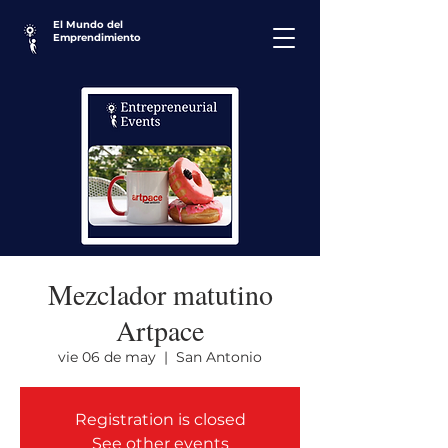
El Mundo del
Emprendimiento
Mezclador matutino
Artpace
vie 06 de may
  |  
San Antonio
Registration is closed
See other events