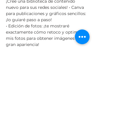
¡Cree una biblioteca de contenido 
nuevo para sus redes sociales! • Canva 
para publicaciones y gráficos sencillos: 
¡lo guiaré paso a paso! 
• Edición de fotos: ¡te mostraré 
exactamente cómo retoco y optimizo 
mis fotos para obtener imágenes de 
gran apariencia! 
• Video: ¡También tenemos eso 
cubierto! 
Maneras súper fáciles de crear videos 
para su propio negocio. Trabajaremos 
juntos para crear publicaciones 
atractivas y compartibles con fotos, 
gráficos y videos para lograr una 
mayor participación en línea.
Share This Event